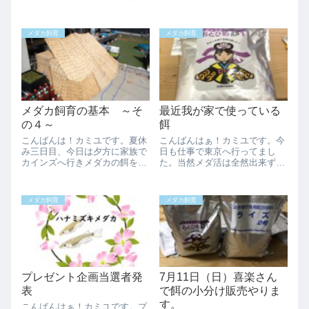
さんから発表があってから公開
思議な感じでした。明日は嫁さ
します。今日は協賛用のメダカ
んが親族に頼まれた仕事に出掛
を送るための練習をしてまし
けるので、一日子供達の面倒を
メダカ飼育
メダカ飼育
た。ダイソーの発泡って微妙に
見ることになりました。一日中
60サイズに収まら...
子供と一緒なので子供達が退屈
しないように、桶...
メダカ飼育の基本 ～そ
最近我が家で使っている
の４～
餌
こんばんは！カミユです。夏休
こんばんはぁ！カミユです。今
み三日目、今日は夕方に家族で
日も仕事で東京へ行ってまし
カインズへ行きメダカの餌を物
た。当然メダ活は全然出来ず帰
色してきました。結局買ったの
宅も21時過ぎだったのでブログ
は「特選メダカの餌」で
を巡回してます。最近、メダカ
す、、、また、今日もメダカ飼
の餌がだいぶ固定化されてきた
メダカ飼育
メダカ飼育
育の基本の続きです。メダカ飼
ので整理してみようかと思って
育の基本 ～その４～底床我が
記事を書きました。成魚、若魚
家はベアタンクと言って...
にはオトヒメB1...
プレゼント企画当選者発
7月11日（日）喜楽さん
表
で餌の小分け販売やりま
す。
こんばんはぁ！カミユです。プ