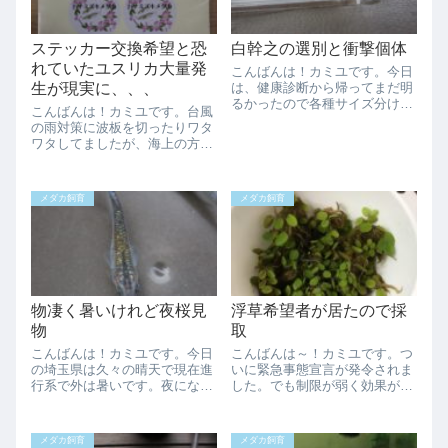
ステッカー交換希望と恐
白幹之の選別と衝撃個体
れていたユスリカ大量発
こんばんは！カミユです。今日
生が現実に、、、
は、健康診断から帰ってまだ明
るかったので各種サイズ分けを
こんばんは！カミユです。台風
実施しました！でも、若魚容器
の雨対策に波板を切ったりワタ
へ引っ越す魚はそんなに居ませ
ワタしてましたが、海上の方へ
んでした、、、これじゃあスッ
逸れて行ってるみたいなので一
キリしないなぁと、数の多い白
安心という所ですかね。まだ大
幹之の体型選別しました！こっ
雨の方は警戒が必要ですのであ
ちが合格こっちが...
メダカ飼育
メダカ飼育
まり気を抜かず居ないとです。
ステッカー交換して頂ける方募
集致します！こち...
物凄く暑いけれど夜桜見
浮草希望者が居たので採
物
取
こんばんは！カミユです。今日
こんばんは～！カミユです。つ
の埼玉県は久々の晴天で現在進
いに緊急事態宣言が発令されま
行系で外は暑いです。夜になっ
した。でも制限が弱く効果が出
てもきっと変わりません、、、
るのか疑問ですね、、、早く収
最近は5月や6月の梅雨入り前の
まってくれないとメダカ遠征に
気温がおかしな事になっていま
出掛けられない、、、ツマラナ
メダカ飼育
メダカ飼育