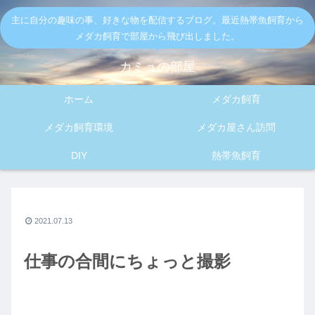
主に自分の趣味の事、好きな物を配信するブログ。最近熱帯魚飼育から
メダカ飼育で部屋から飛び出しました。
カミュの部屋
ホーム
メダカ飼育
メダカ飼育環境
メダカ屋さん訪問
DIY
熱帯魚飼育
2021.07.13
仕事の合間にちょっと撮影