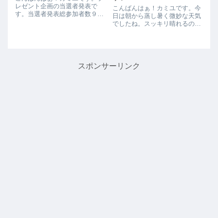
レゼント企画の当選者発表で
こんばんはぁ！カミユです。今
す。当選者発表総参加者数９９
日は朝から蒸し暑く微妙な天気
人抽選の結果下記となりまし
でしたね。スッキリ晴れるのは
た。（敬称略）①「青ラメ幹
いつになるやら、、、さてタイ
之」オス１メス２
トルの件です。7月11日（日）
TOKUBEI②「女雛」オス１メ
に喜楽さんにてお試しで、餌
ス２民泊 五郎兵衛③「深海」
（オトヒメB1・ライズ2号）の
オス１メス２直’sめだか
小分け販売をやります。また、
スポンサーリンク
④「錦...
喜楽さんの一周...