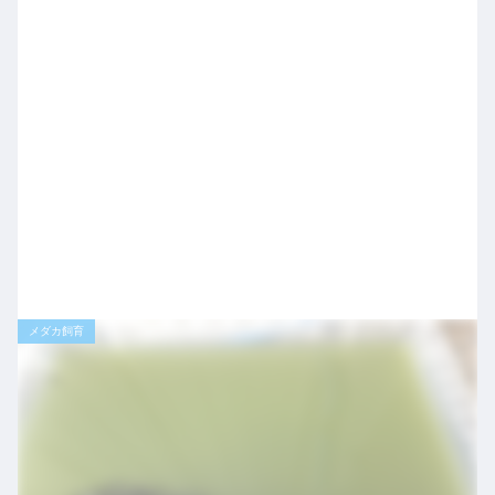
メダカ飼育