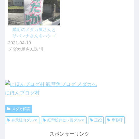
隣町のメダカ屋さんと
サバンナさんをハシゴ
2021-04-19
メダカ屋さん訪問
にほんブログ村
メダカ飼育
弁天紅白ダルマ
紅帝松井ヒレ長ダルマ
王妃
卑弥呼
スポンサーリンク