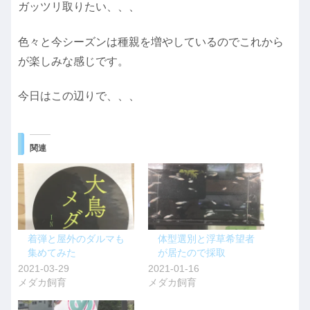
ガッツリ取りたい、、、
色々と今シーズンは種親を増やしているのでこれから
が楽しみな感じです。
今日はこの辺りで、、、
関連
着弾と屋外のダルマも
体型選別と浮草希望者
集めてみた
が居たので採取
2021-03-29
2021-01-16
メダカ飼育
メダカ飼育