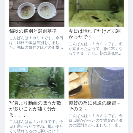
せんかね、、、自分が子供の頃
イから早く収まってほしいで
（30年以上前）は爽やかな感じ
す。さてサンショウモですが希
の天気だった...
望者が居たので採取...
錦秋の選別と選別基準
今日は晴れてたけど肌寒
かったです
こんばんは！カミユです。今日
は、錦秋の体型選別をしまし
こんばんは～！カミユです。冬
た。先日の白幹之ほどの衝撃個
が始まったようで、急に寒くな
体も居ませんでした。背曲がり
ってきましたね。朝の最低気温
も殆ど居ないのですが選別結果
もだいぶ下がってきたので、屋
は、またもや惨憺たる結果
外のメダカ容器の水温は4℃く
に、、、今日の選別OKのメダ
らいまで下がっていました。昼
メダカ飼育
メダカ飼育
カ選別NGのメダカうーん選別
間は10℃を超えるくらいになっ
が厳しすぎるのでしょう...
てメダカも浮かんで来てました
が、動きがだい...
写真より動画のほうが数
協賛の為に発送の練習～
が多いことが凄く分か
その２～
る、、、
こんばんは～！カミユです。今
日は暖かかったので協賛のメダ
こんばんはぁ！カミユです。今
カの選別とかしましたよ！出す
日も寒かったですね。風が冷た
メダカとかはメダカが気になる
くて晴れてるのに寒いという不