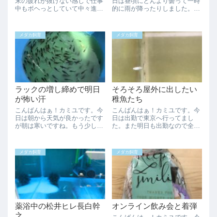
末の疲れが抜けない感じで仕事
日は昼頃にどんより曇って一時
中もボヘっとしていて中々進み
的に雨が降ったりしました。午
ませんでした。結構、佳境なん
前中に何容器か水替え出来たの
ですけど、、、午前中はよく晴
で良かったですが午後は疲れ果
れて暑かったですが午後からは
てて昼寝をしてしまいました汗
メダカ飼育
メダカ飼育
曇って最後は雨が降り出しまし
実は和凛メダカさんのお客第一
た。最近の傾向はこんな感じな
号は自分でした笑前々から鬼ラ
ので荒れ模様です...
メ欲しいと和凛さ...
ラックの増し締めで明日
そろそろ屋外に出したい
が怖い汗
稚魚たち
こんばんはぁ！カミユです。今
こんばんはぁ！カミユです。今
日は朝から天気が良かったです
日は出勤で東京へ行ってまし
が朝は寒いですね。もう少し朝
た。また明日も出勤なので全然
の気温が上がると丁度いい感じ
メダ活出来ません、、、早く屋
なのですが、、、さて今日は昨
外に出したいメダカがいっぱい
日から予定していたの第三飼育
です。まだ取る予定じゃなかっ
メダカ飼育
メダカ飼育
場のラックの増し締めを行いま
たのですが紫陽花の針子が居た
した。いやぁ流石に８m級のラ
ので保護していたらちょっと大
ックに付けている...
きくなりました。ま...
薬浴中の松井ヒレ長白幹
オンライン飲み会と着弾
之