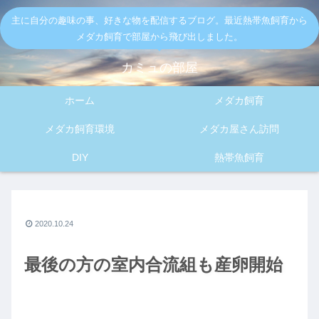
主に自分の趣味の事、好きな物を配信するブログ。最近熱帯魚飼育から
メダカ飼育で部屋から飛び出しました。
カミュの部屋
ホーム
メダカ飼育
メダカ飼育環境
メダカ屋さん訪問
DIY
熱帯魚飼育
2020.10.24
最後の方の室内合流組も産卵開始