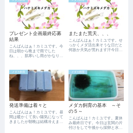
メダカ飼育
メダカ飼育
プレゼント企画最終応募
またまた荒天、、、
結果
こんばんはぁ！カミユです。せ
っかくメダ活出来そうな日だと
こんばんはぁ！カミユです。今
何故か天気が荒れます汗今日も
日は朝から晩まで雨でした
昨日に引き続き午後の早い時間
ね、、、肌寒いし雨がかなり強
から激しい雷雨でメダ活どころ
かったので慌てて一部蓋をした
じゃありませんでした、、、こ
りと慌ただしかったです。今日
んな雨が続くと無理です汗明日
は午前中からお客様がいらっし
メダカ飼育
メダカ飼育
は晴れても程々が良いなぁ汗暑
ゃいました！まぁ用事のついで
すぎるとそれはそ...
に立ち寄られたのですが、メダ
カ関係の友人が来たの...
発送準備は着々と
メダカ飼育の基本 ～そ
の５～
こんばんはぁ！カミユです。昼
間は暖かくて良い陽気になって
こんばんは！カミユです。夏休
きましたが朝晩は結構冷えます
み最終日です。今日は玄関の片
ね。このお彼岸がすぎれば朝晩
付けをして午後から採卵と水替
も過ごしやすくなるのでしょう
えの続きをしました。第一飼育