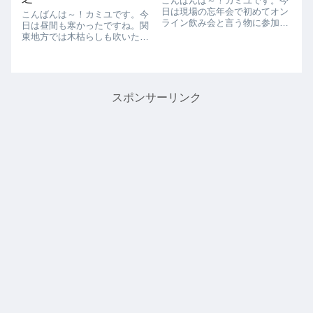
こんばんは～！カミユです。今
日は現場の忘年会で初めてオン
こんばんは～！カミユです。今
ライン飲み会と言う物に参加し
日は昼間も寒かったですね。関
ました。コロナのせいで、ほぼ
東地方では木枯らしも吹いたし
在宅勤務だし忘年会は無いだろ
冬へと着実に進んで居ますね。
うと思ってましたが、急遽実施
外の容器のエアレーションはい
するアナウンスがありオンライ
つ止めようかなぁ、、、併せて
ン飲み会に参加したこともなか
蓋もするのですが12月に入った
ったので参加する...
らかなぁ、、、悩みはつきませ
スポンサーリンク
ん。昨日から薬...