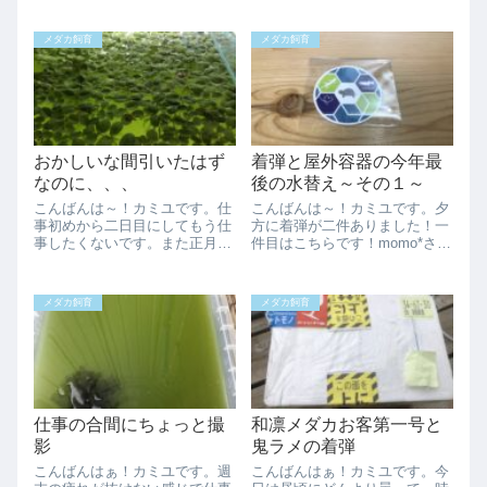
かね。暑さ寒さも彼岸までと言
場は採卵終了した種類も居るの
いますから期待しちゃいます
で、採卵しているのが１３種、
メダカ飼育
メダカ飼育
ね。さてプレゼント企画ですが
育成が２種で、容器が５個程余
当選者さんの送付先...
っています。試しに３種ほど親
抜きを試してみま...
おかしいな間引いたはず
着弾と屋外容器の今年最
なのに、、、
後の水替え～その１～
こんばんは～！カミユです。仕
こんばんは～！カミユです。夕
事初めから二日目にしてもう仕
方に着弾が二件ありました！一
事したくないです。また正月休
件目はこちらです！momo*さん
みに戻りたいです。さて緊急事
からステッカーの着弾です。う
態宣言が出るようですが飲み屋
ちからも送りますから少しお待
さんだけの限定的な効果の見込
ち下さいね。二件目はこちらで
メダカ飼育
メダカ飼育
めない宣言になるようです。な
す！めだかが気になるさん作成
んだかよくわかりませんが普段
選別網の処女作ですよ！やった
と変わらない非常...
ー！本格的な...
仕事の合間にちょっと撮
和凛メダカお客第一号と
影
鬼ラメの着弾
こんばんはぁ！カミユです。週
こんばんはぁ！カミユです。今