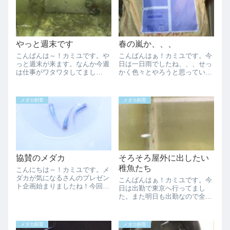
やっと週末です
春の嵐か、、、
こんばんは～！カミユです。や
こんばんはぁ！カミユです。今
っと週末が来ます。なんか今週
日は一日雨でしたね、、、せっ
は仕事がワタワタしてまし
かく色々とやろうと思っていた
た、、、天気が悪い日も多くて
のですが中々ままならない物で
外のメダカ達にあまり餌もやれ
す。そう言えば先日着弾があり
なかったし、、、今日は太陽が
ましてすごい重量物で送料のほ
メダカ飼育
メダカ飼育
出て暖かかったので結構餌を食
うが高かったと言う代物です。
べてくれました。そろそろ最高
25キロもあるので一生物？意外
気温も１５℃前後にな...
と使うかな？物...
協賛のメダカ
そろそろ屋外に出したい
稚魚たち
こんにちは～！カミユです。メ
ダカが気になるさんのプレゼン
こんばんはぁ！カミユです。今
ト企画始まりましたね！今回協
日は出勤で東京へ行ってまし
賛者としてメダカを出させて頂
た。また明日も出勤なので全然
きました。メダカはこちらにな
メダ活出来ません、、、早く屋
ります。２．マリンブルー白容
外に出したいメダカがいっぱい
器より黒容器で横見撮ったほう
です。まだ取る予定じゃなかっ
メダカ飼育
メダカ飼育
が良かったですかね、、、黒容
たのですが紫陽花の針子が居た