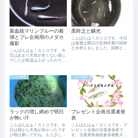
器なら鰭も光が入...
ので保護していたらちょっと大
きくなりました。ま...
新血統マリンブルーの着
黒幹之と鱗光
弾とプレ企画用のメダカ
こんばんは！カミユです。今日
撮影
は毎週土曜日の定例作業の採卵
と水替えをしました。採卵と水
こんばんはぁ！カミユです。今
替えをした時に、稚魚から大き
日はあまり天気が良くない感じ
くなった黒幹之を採卵容器に移
でしたが気温は上がったので蒸
動する前の黒幹之と、ついでに
し暑かったですね。メダカには
鱗光も写真を撮りました。まず
いい感じそうですが、、、さて
は黒幹之です。透明容器飼育な
今日は新血統のマリンブルーが
ので全然黒幹之っ...
メダカ飼育
メダカ飼育
着弾しましたよ。なかなか見つ
からなくて稚魚ですが、、、ミ
ジンコを大量投入...
ラックの増し締めで明日
プレゼント企画当選者発
が怖い汗
表
こんばんはぁ！カミユです。今
こんばんはぁ！カミユです。プ
日は朝から天気が良かったです
レゼント企画の当選者発表で
が朝は寒いですね。もう少し朝
す。当選者発表総参加者数９９