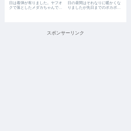
日は着弾が有りました。ヤフオ
日の昼間はそれなりに暖かくな
クで落としたメダカちゃんで
りましたが先日までのポカポカ
す。これじゃわかりませんね笑
陽気とは違って少し寒い感じで
大鳥メダカさんより来た星河ヒ
した。日が暮れてからは北風も
レ長です。たぶん正式名は松井
吹いてかなり寒いです。さて先
ヒレ長青ラメ幹之で星河ヒレ長
日のヤフオクで連絡がなかった
なのかなぁ、、、青ラメ幹之は
記事を書きましたが、こちらか
スポンサーリンク
うちでも飼育してい...
ら連絡してみまし...