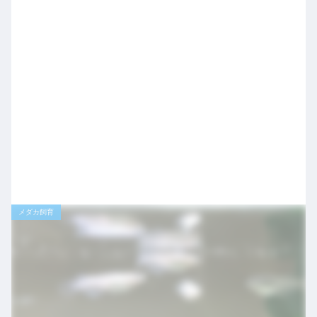
メダカ飼育