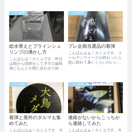
の気温が上がると丁度いい感じ
人抽選の結果下記となりまし
なのですが、、、さて今日は昨
た。（敬称略）①「青ラメ幹
日から予定していたの第三飼育
之」オス１メス２
メダカ飼育
メダカ飼育
場のラックの増し締めを行いま
TOKUBEI②「女雛」オス１メ
した。いやぁ流石に８m級のラ
ス２民泊 五郎兵衛③「深海」
ックに付けている...
オス１メス２直’sめだか
④「錦...
総水替えとブラインシュ
プレ企画当選品の着弾
リンプの沸かし方
こんばんはぁ！カミユです。ゴ
ールデンウイークが終わったら
こんばんは！カミユです。昨日
急に晴れて暑いくらいのいい天
は朝から採卵をして夕方の歯医
気でしたね。うーんこれがゴー
者になんとか間に合わせて終わ
ルデンウイーク前半に欲しかっ
らて、歯医者の後に家族サービ
た汗さて先日の小鉄パパさんの
スで少し遠い場所の温泉に入り
プレ企画にて当選した新居さん
に行きました。温泉は源泉かけ
メダカ飼育
メダカ飼育
の紫織が着弾しました！うちと
流しの風呂もあり、いい風呂だ
は違う専用の６０...
ったのですが、帰る直前から物
凄い雷雨、、、少...
着弾と屋外のダルマも集
連絡がないからこっちか
めてみた
ら連絡してみた
こんばんはぁ！カミユです。今
こんばんはぁ！カミユです。今