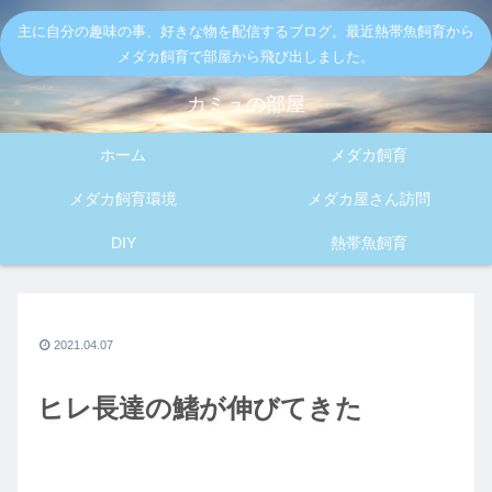
主に自分の趣味の事、好きな物を配信するブログ。最近熱帯魚飼育から
メダカ飼育で部屋から飛び出しました。
カミュの部屋
ホーム
メダカ飼育
メダカ飼育環境
メダカ屋さん訪問
DIY
熱帯魚飼育
2021.04.07
ヒレ長達の鰭が伸びてきた