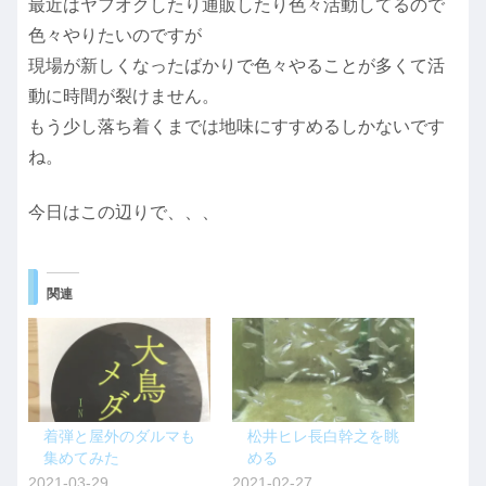
最近はヤフオクしたり通販したり色々活動してるので
色々やりたいのですが
現場が新しくなったばかりで色々やることが多くて活
動に時間が裂けません。
もう少し落ち着くまでは地味にすすめるしかないです
ね。
今日はこの辺りで、、、
関連
着弾と屋外のダルマも
松井ヒレ長白幹之を眺
集めてみた
める
2021-03-29
2021-02-27