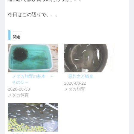
今日はこの辺りで、、、
関連
メダカ飼育の基本 ～
黒幹之と鱗光
その５～
2020-08-22
2020-08-30
メダカ飼育
メダカ飼育