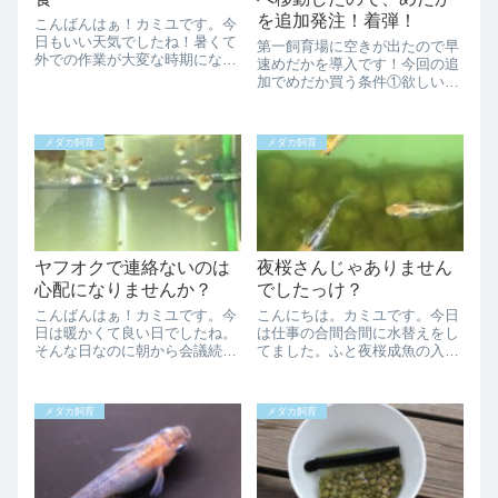
を追加発注！着弾！
こんばんはぁ！カミユです。今
日もいい天気でしたね！暑くて
第一飼育場に空きが出たので早
外での作業が大変な時期になっ
速めだかを導入です！今回の追
てきたようです。まだ梅雨に入
加でめだか買う条件①欲しい品
らないで欲しいです。今日も採
種これは当然ですよね？要らな
卵をしたので孵化容器が15個位
いのは買わないです。笑一応、
になってきました。まだまだ採
候補として考えてたのが黒幹
メダカ飼育
メダカ飼育
卵していきますよ～！針子もピ
之、松井ヒレ長幹之、サファイ
コピコ泳ぎ始め...
ア、ブラックダイヤ、煌、カブ
キ、花魁、緑光、黄...
ヤフオクで連絡ないのは
夜桜さんじゃありません
心配になりませんか？
でしたっけ？
こんばんはぁ！カミユです。今
こんにちは。カミユです。今日
日は暖かくて良い日でしたね。
は仕事の合間合間に水替えをし
そんな日なのに朝から会議続き
てました。ふと夜桜成魚の入っ
で午後イチから17時までぶっ続
ている容器を見たらなんか変な
けで会議して30分相手また会議
輩がいる、、、夜桜も元祖に近
とか空きの時間がほぼなかった
い表現は種親にしてるのでかけ
メダカ飼育
メダカ飼育
です。在宅でメダカと戯れる時
離れたタイプが多いけれどそれ
間のない在宅は通勤時間がない
でも「お前は誰だ！」と言う感
だけだぁ！も...
じうーむ腹膜が青...