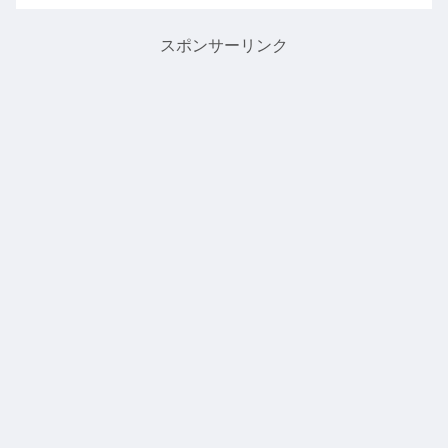
です！良いかわからないけど、
するために出してしまったので
とりあえず真似をする！なぜそ
住人はエビとラムズだけで水槽
うなのか、そのうち上...
が遊んでいる状態だったので、
スポンサーリンク
まったく産卵...