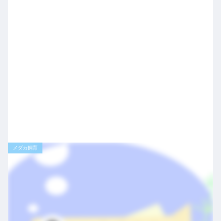
メダカ飼育