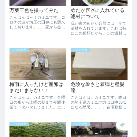
万葉三色を撮ってみた
めだか容器に入れている
濾材について
こんばんは～！カミユです。コ
ロナの波が埼玉の田舎にも襲来
我が家のめだか容器には、全て
しております、、、家から徒歩
濾材を入れています。これは特
三分位のマクドナルドの従業員
にこの種類だから、この濾材と
にコロナが出たそうで休業して
かじゃなくて、最初から家にあ
ます。しばらくマックに行って
ったもの、追加で安く買ったも
なかったから良かったです。ヨ
のと言う感じです。少しでも生
メダカ飼育
メダカ飼育
ーロッパなどで一ヶ月～二ヶ月
存率を高めるために、多孔質の
くらい前に第三波...
濾材をネットに入れて各容器に
入れ、濾過細菌の...
梅雨に入ったけど産卵は
危険な暑さと着弾と種親
まだ止まらない！
達
こんばんは。カミユです。金曜
こんばんは。カミユです。昨日
日の夜から土曜の朝まで夜間作
の埼玉県カミユ地方は日中35℃
業でドタバタしてました。土曜
になる酷暑、、、、在宅勤務の
の午後まで寝てから遊びに出か
合間に親抜きする容器を針子ス
けて20時すぎまで遊び日曜は義
ペースに引っ越してたらくらく
父の父の日のプレゼント選びか
らして来て倒れそうになりまし
メダカ飼育
メダカ飼育
ら遊びに出かけ土日はメダ活ほ
た汗慌ててエアコンの効いた部
とんどしてません笑まぁ遊びに
屋へ戻り冷たいものを飲んだり
行くのは大体メ...
休んで倒れるよ...