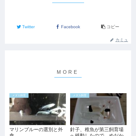
Twitter
Facebook
コピー
カミュ
メダカ飼育
メダカ飼育
マリンブルーの選別と外
針子、稚魚が第三飼育場
食
へ移動したので、めだか