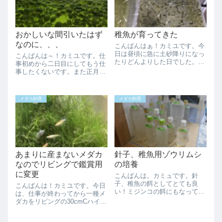
おかしいな間引いたはず
稚魚が育ってきた
なのに、、、
こんばんはぁ！カミユです。今
日は昼頃に急に土砂降りになっ
こんばんは～！カミユです。仕
たりどんよりした日でした。曇
事初めから二日目にしてもう仕
っていたのでそこまで気温は上
事したくないです。また正月休
がりませんでしたが蒸し暑い感
みに戻りたいです。さて緊急事
じで疲れますね。今日は針子容
態宣言が出るようですが飲み屋
器から稚魚容器に移したメダカ
さんだけの限定的な効果の見込
メダカ飼育
メダカ飼育
がだいぶ大きくなってきたので
めない宣言になるようです。な
写真を撮りました...
んだかよくわかりませんが普段
と変わらない非常...
あまりに産まないメダカ
針子、稚魚用ゾウリムシ
なのでリビングで鑑賞用
の培養
に変更
こんばんは。カミュです。針
子、稚魚の餌としてとても良
こんばんは！カミユです。今日
い！ミジンコの餌にもなってさ
は、仕事が終わってから一種メ
らに良い！と言うブログ記事が
ダカをリビングの30cmCハイタ
多かったので、真似をしてみま
イプに引っ越しました。前はメ
した。初心者は模倣から入るの
ダカが居たのですが、屋外飼育