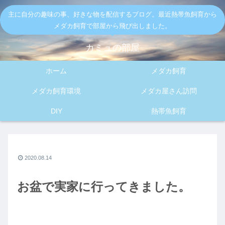
主に自分の趣味の事、好きな物を配信するブログ。最近熱帯魚飼育から
メダカ飼育で部屋から飛び出しました。
カミュの部屋
ホーム
メダカ飼育
メダカ飼育環境
メダカ屋さん訪問
DIY
熱帯魚飼育
2020.08.14
お盆で実家に行ってきました。