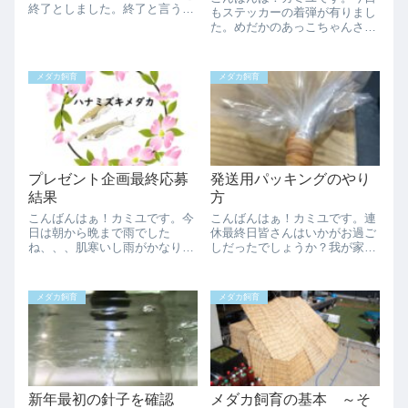
終了としました。終了と言うか
もステッカーの着弾が有りまし
気温が下がって自然と止まった
た。めだかのあっこちゃんさん
というのが正しいのです
からお手紙付きで頂きました！
が、、、最後は親抜きで孵化さ
まだまだステッカー交換は募集
せる予定です。全種種親を抜い
しておりますのでよろしくお願
メダカ飼育
メダカ飼育
て若魚達の所に合流させていま
いします。さて昨日の記事で漂
す。大きさ違うから一目...
白剤の使用について記載した
所、かなりの反響が...
プレゼント企画最終応募
発送用パッキングのやり
結果
方
こんばんはぁ！カミユです。今
こんばんはぁ！カミユです。連
日は朝から晩まで雨でした
休最終日皆さんはいかがお過ご
ね、、、肌寒いし雨がかなり強
しだったでしょうか？我が家は
かったので慌てて一部蓋をした
天気が悪かったので適当に昨日
りと慌ただしかったです。今日
の後始末をして買い物行ったり
は午前中からお客様がいらっし
で今日は終了でした。ネタがな
メダカ飼育
メダカ飼育
ゃいました！まぁ用事のついで
ーいと困っていたらめだかのあ
に立ち寄られたのですが、メダ
っこちゃんさんからパッキング
カ関係の友人が来たの...
の仕方について問...
新年最初の針子を確認
メダカ飼育の基本 ～そ