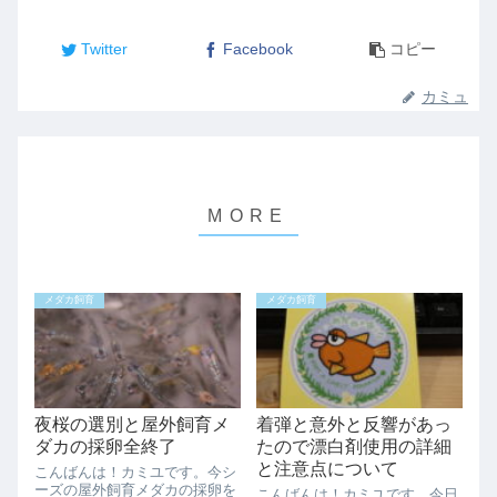
Twitter
Facebook
コピー
カミュ
メダカ飼育
メダカ飼育
夜桜の選別と屋外飼育メ
着弾と意外と反響があっ
ダカの採卵全終了
たので漂白剤使用の詳細
と注意点について
こんばんは！カミユです。今シ
ーズの屋外飼育メダカの採卵を
こんばんは！カミユです。今日