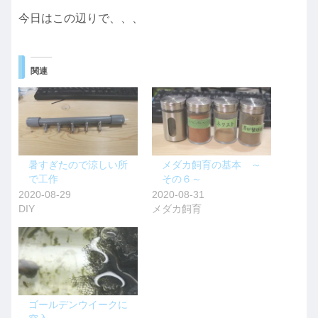
今日はこの辺りで、、、
関連
暑すぎたので涼しい所
メダカ飼育の基本 ～
で工作
その６～
2020-08-29
2020-08-31
DIY
メダカ飼育
ゴールデンウイークに