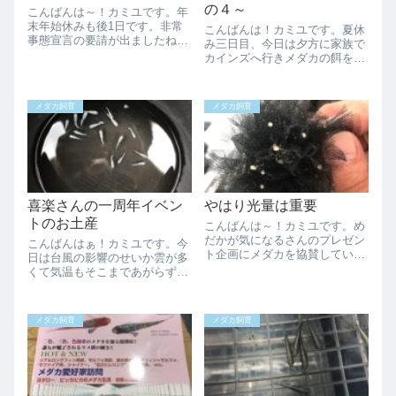
の４～
こんばんは～！カミユです。年
末年始休みも後1日です。非常
こんばんは！カミユです。夏休
事態宣言の要請が出ましたね。
み三日目、今日は夕方に家族で
ここまで悪化してから且つ強制
カインズへ行きメダカの餌を物
力のない非常事態宣言に何か意
色してきました。結局買ったの
味があるのですかね～？いくら
は「特選メダカの餌」で
国民主権を強く保護しているか
す、、、また、今日もメダカ飼
メダカ飼育
メダカ飼育
らと言ってもある程度の制限し
育の基本の続きです。メダカ飼
ないと意味ないで...
育の基本 ～その４～底床我が
家はベアタンクと言って...
喜楽さんの一周年イベン
やはり光量は重要
トのお土産
こんばんは～！カミユです。め
だかが気になるさんのプレゼン
こんばんはぁ！カミユです。今
ト企画にメダカを協賛していま
日は台風の影響のせいか雲が多
すのでご応募くださーい。さて
くて気温もそこまであがらずい
先日半透明容器に一部の容器を
い感じでした。少し溜まってた
替えたことで下側の容器なども
作業をチョロチョロと仕事の合
明るくなったので効果が出てい
間にやってました。青蝶GSが
メダカ飼育
メダカ飼育
るようです。下側容器の青蝶
いいサイズになってきてたので
GS産卵が始まった...
トロ舟に引っ越しました。ヒレ
もなんとなく伸び...