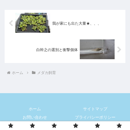
我が家にも出た大量★、、、
白幹之の選別と衝撃個体
ホーム
メダカ飼育
ホーム
サイトマップ
お問い合わせ
プライバシーポリシー
© 2020 カミュの部屋.