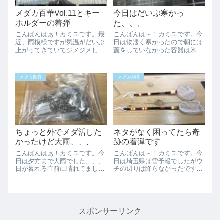
メダカ百華Vol.11とキー
今日はだいぶ寒かっ
ホルダーの着弾
た、、、
こんばんはぁ！カミユです。最
こんばんは～！カミユです。今
近、雨模様ですが気温がだいぶ
日は物凄く寒かったので朝には
上がってきていてジメジメして
蓋をしていなかった容器は氷が
いて嫌ですね。そろそろウチの
張ってました。最近夜は蓋をす
メダカ達も気温ががってきたの
るようになったので良かったで
でやる気が出つつ有るようで
す。そろそろ浮いてくるメダカ
メダカ飼育
メダカ飼育
す。今日は着弾がありました！
もだいぶ減ってきたので、そろ
メダカ百華Vol11です。まだじ
そろ冬眠モードに入りつつ有る
っくりとは見え...
ようです。今日は...
ちょっと外でメダ活した
ネタがなく困ってたら奇
かったけど大雨、、、
跡の着弾です
こんばんはぁ！カミユです。今
こんばんは～！カミユです。今
日は夕方まで大雨でした、、、
日は埼玉県は雪予報でしたがウ
日が暮れる直前に晴れてました
チの辺りは降らなかったです。
が、そんな時間から晴れても遅
雨はパラついていたので少しは
いよ！すぐ暗くなって外は真っ
混じったのかもしれませんが雪
暗になりましたとさ、、、そう
というほどではなかったかな
言えば先日ヤフオクの落札品の
ぁ。やっと寒波が過ぎ去り過ご
着弾があったの忘れてました。
しやすい日が戻ってきそうで
スポンサーリンク
結構大きめの封筒...
す。日本海側ではまだ...