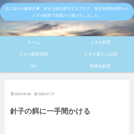
主に自分の趣味の事、好きな物を配信するブログ。最近熱帯魚飼育から
メダカ飼育で部屋から飛び出しました。
カミュの部屋
ホーム
メダカ飼育
メダカ飼育環境
メダカ屋さん訪問
DIY
熱帯魚飼育
2020.09.30
2020.07.27
針子の餌に一手間かける