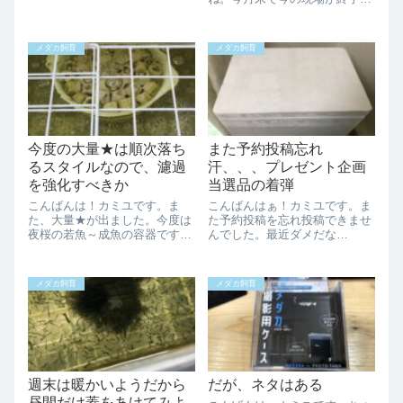
も写真は撮りましたよ！春から
なるのでパソコンやら入館証の
外に出す予定の紅帝と白虹の種
返却で東京の事務所へ行ってま
親になります。もう少ししたら
したが室内に人が少ないので空
屋外に出して採...
メダカ飼育
メダカ飼育
調が入って無くて暑かったで
す、、、今月まで山手線でも東
側だったのですが来...
今度の大量★は順次落ち
また予約投稿忘れ
るスタイルなので、濾過
汗、、、プレゼント企画
を強化すべきか
当選品の着弾
こんばんは！カミユです。ま
こんばんはぁ！カミユです。ま
た、大量★が出ました。今度は
た予約投稿を忘れ投稿できませ
夜桜の若魚～成魚の容器です。
んでした。最近ダメだな
4日前に少しまとまった数（20
ぁ、、、ちょっとタイムリーな
個体くらい）が落ち、その後ポ
ネタだったのでボツにして新た
ロポロと日に5～10位、落ち続
に書き起こしました、、、関東
メダカ飼育
メダカ飼育
け既に半分以下まで減りまし
地方は梅雨明けしてとてもいい
た、、、思い当たるのが水替え
天気の土日でした。いい天気過
をした後に落ちて...
ぎてメダカが煮えるかも...
週末は暖かいようだから
だが、ネタはある
昼間だけ蓋をあけてみよ