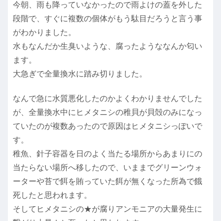
今朝、雨も降っていなかったので雨よけの蓋を外した
段階で、すぐに複数の個体がもう駄目だろうと言う事
がわかりました。
水もなんだか生臭いような、腐ったようななんか匂い
ます。
大急ぎで全量換水に踏み切りました。
なんで急に水質悪化したのかよくわかりませんでした
が、全量換水中にヒメタニシの稚貝が貝殻のみになっ
ていたのが複数あったので原因はヒメタニシっぽいで
す。
稚魚、針子容器を日のよく当たる場所からあまりにの
当たらない場所へ移したので、いままでグリーンウォ
ーターや苔で餌を賄っていた餌が無くなった所為で餓
死したと思われます。
そしてヒメタニシの★が腐りアンモニアの大量発生に