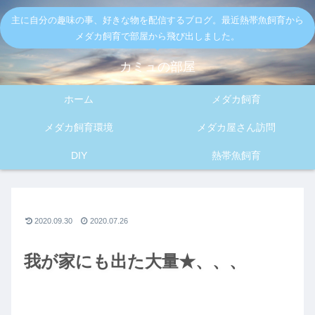
主に自分の趣味の事、好きな物を配信するブログ。最近熱帯魚飼育から
メダカ飼育で部屋から飛び出しました。
カミュの部屋
ホーム
メダカ飼育
メダカ飼育環境
メダカ屋さん訪問
DIY
熱帯魚飼育
2020.09.30
2020.07.26
我が家にも出た大量★、、、