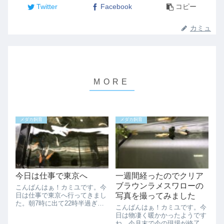
Twitter
Facebook
コピー
カミュ
メダカ飼育
メダカ飼育
今日は仕事で東京へ
一週間経ったのでクリア
ブラウンラメスワローの
こんばんはぁ！カミユです。今
日は仕事で東京へ行ってきまし
写真を撮ってみました
た。朝7時に出て22時半過ぎの
こんばんはぁ！カミユです。今
帰宅になりましたのでメダ活が
日は物凄く暖かかったようです
全然出来ませんでした、、、で
ね。今月末で今の現場が終了に