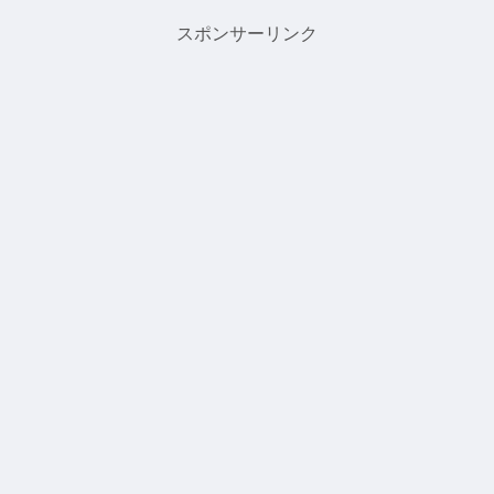
す。まだちょっと小さめですが
まり気を抜かず居ないとです。
成魚に齧られない程...
ステッカー交換して頂ける方募
スポンサーリンク
集致します！こち...