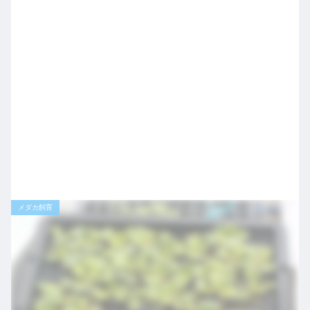
メダカ飼育