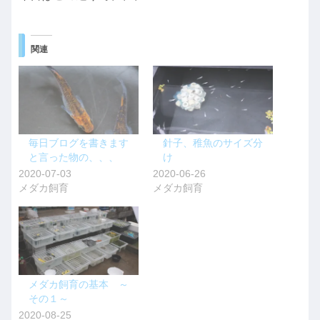
関連
毎日ブログを書きます
針子、稚魚のサイズ分
と言った物の、、、
け
2020-07-03
2020-06-26
メダカ飼育
メダカ飼育
メダカ飼育の基本 ～
その１～
2020-08-25