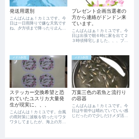
発送用選別
プレゼント企画当選者の
方から連絡がドンドン来
こんばんはぁ！カミユです。今
日は一日雨降りで嫌な天気です
ています。
ね。夕方頃まで降ったり止んだ
こんばんはぁ！カミユです。今
りだと思ってたら夜になったら
日は出張で朝６時に家を出て２
降り続けてます。明日は晴れて
３時頃帰宅しました、、、ブロ
ほしいですね。今日は頑張って
グも超特急で書いてます汗プレ
発送用の選別してました。なん
ゼント企画の当選者の方からの
とか二種類終わったけど、あと
メッセージ他の対応についてで
二種類やらないと...
メダカ飼育
メダカ飼育
す。朝のうちに来たメッセージ
には電車だったので対応出来て
いたのですが、業...
ステッカー交換希望と恐
万葉三色の若魚と流行り
れていたユスリカ大量発
の容器
生が現実に、、、
こんばんはぁ！カミユです。今
日は午前中は晴れていていい感
こんばんは！カミユです。台風
じだったので少しだけメダ活出
の雨対策に波板を切ったりワタ
来ました。午後からは曇って微
ワタしてましたが、海上の方へ
妙な天気で雨も降ったりでイマ
逸れて行ってるみたいなので一
イチでしたね。今日のメダ活は
安心という所ですかね。まだ大
万葉三色の若魚の引っ越しで
雨の方は警戒が必要ですのであ