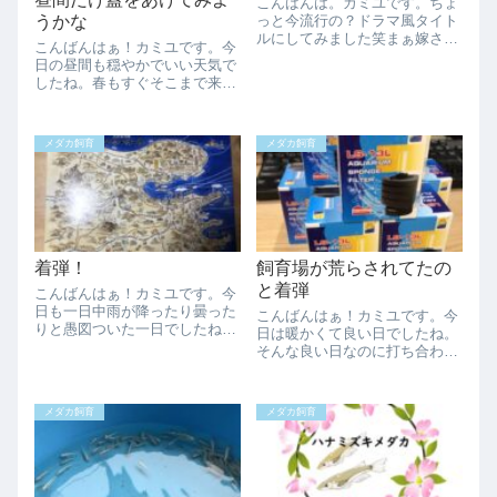
こんばんは。カミユです。ちょ
うかな
っと今流行の？ドラマ風タイト
ルにしてみました笑まぁ嫁さん
こんばんはぁ！カミユです。今
娘達が軽くティアラ（平野紫耀
日の昼間も穏やかでいい天気で
推し）だったので同箱の海人く
したね。春もすぐそこまで来て
んのドラマをちょうど見てて
いる雰囲気を感じます。今週は
中々面白いなって思いながら一
ちょっとプライベートがドタバ
緒に見てたりします。ここの
タであまりメダカを構ってられ
所、一斉にメダカ達が...
メダカ飼育
メダカ飼育
てません。早くメダカをゆった
りめでたいです。さて今日はす
みれの針子の写真...
着弾！
飼育場が荒らされてたの
と着弾
こんばんはぁ！カミユです。今
日も一日中雨が降ったり曇った
こんばんはぁ！カミユです。今
りと愚図ついた一日でしたね。
日は暖かくて良い日でしたね。
本格的な梅雨に入ったようで空
そんな良い日なのに打ち合わせ
気も心なしかひんやりです。今
ばっかりで表にあまり出られま
日は着弾がありました！先日の
せんでした。ゆったりしたいな
零さんのプレ企画で幹之メダカ
ぁ、、、今日の朝、庭に出てす
メダカ飼育
メダカ飼育
を送ったharenohini216さんが送
ぐ違和感を感じました。メダカ
っ...
容器の蓋が容器の中に半分落ち
ていたりしてまし...