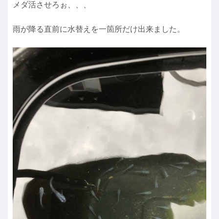
メダ活させろぉ、、、
雨が降る直前に水替えを一箇所だけ出来ました。