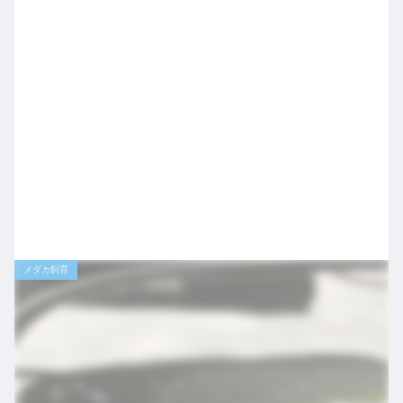
メダカ飼育