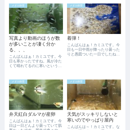
も写真は撮りましたよ！春から
うと思ってましたが、急遽実施
メダカ飼育
メダカ飼育
外に出す予定の紅帝と白虹の種
するアナウンスがありオンライ
親になります。もう少ししたら
ン飲み会に参加したこともなか
屋外に出して採...
ったので参加する...
写真より動画のほうが数
着弾！
が多いことが凄く分か
こんばんはぁ！カミユです。今
る、、、
日も一日中雨が降ったり曇った
りと愚図ついた一日でしたね。
こんばんはぁ！カミユです。今
本格的な梅雨に入ったようで空
日も寒かったですね。風が冷た
気も心なしかひんやりです。今
くて晴れてるのに寒いという不
日は着弾がありました！先日の
思議な感じでした。明日は嫁さ
零さんのプレ企画で幹之メダカ
んが親族に頼まれた仕事に出掛
を送ったharenohini216さんが送
けるので、一日子供達の面倒を
っ...
メダカ飼育
メダカ飼育
見ることになりました。一日中
子供と一緒なので子供達が退屈
しないように、桶...
弁天紅白ダルマが産卵
天気がスッキリしないと
寒いのでやっぱり屋内
こんばんはぁ！カミユです。今
日は一日どんより曇っていて肌
こんばんは～！カミユです。な