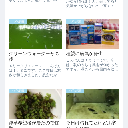
寒かったです。屋外で色々やろ
かなか晴れません。曇ってると
うと思ってたのですが寒くてあ
気温が上がらないので寒くて嫌
まり出来ませんでした、、、屋
ですね。寒くても浮いてきて餌
内はだいぶやったのですが外に
を食べるメダカは居るので少し
出したいメダカを外に出せず中
だけ餌やりしてますが、いつエ
メダカ飼育
メダカ飼育
途半端な状態です。今日はダル
アレーション止めて蓋するか毎
マのみにした弁天...
日様子を見ながら悩んでます。
それも楽しいので...
グリーンウォーターその
種親に病気が発生！
後
こんばんは！カミユです。今日
は、朝のうちは風雨が強かった
メリークリスマース！こんばん
ですが、昼ごろから風雨も収ま
は！カミユです。ここ数日は寒
り蒸し暑い曇り空になりまし
さが和らぎました。残念ながら
た。餌やり中に気がついたので
ホワイトクリスマスにはならな
すが、種親容器の中の一匹が泳
そうですね。埼玉県では、クリ
ぎ方がおかしい。泳いでいるの
スマスに雪が降ることは殆どな
メダカ飼育
メダカ飼育
に前に進んでないし、、、ニュ
いのでホワイトクリスマスの経
ーブルースターダス...
験はありません笑今日パーティ
ーをやってる方も...
浮草希望者が居たので採
今日は晴れてたけど肌寒