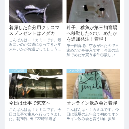
着弾した自分用クリスマ
針子、稚魚が第三飼育場
スプレゼントはメダカ
へ移動したので、めだか
を追加発注！着弾！
こんばんは～！カミユです。最
近寒いのが普通になってきた年
第一飼育場に空きが出たので早
末をいかがお過ごしでしょう
速めだかを導入です！今回の追
か？自分はプレ企画の発送も終
加でめだか買う条件①欲しい品
わり地味に色々なところを片付
種これは当然ですよね？要らな
ける生活です。少しでも大掃除
いのは買わないです。笑一応、
をする箇所を減らさないとです
候補として考えてたのが黒幹
メダカ飼育
メダカ飼育
笑さて今日も着弾が有りまし
之、松井ヒレ長幹之、サファイ
た！次女が今日から幼...
ア、ブラックダイヤ、煌、カブ
キ、花魁、緑光、黄...
今日は仕事で東京へ
オンライン飲み会と着弾
こんばんはぁ！カミユです。今
こんばんは～！カミユです。今
日は仕事で東京へ行ってきまし
日は現場の忘年会で初めてオン
た。朝7時に出て22時半過ぎの
ライン飲み会と言う物に参加し
帰宅になりましたのでメダ活が
ました。コロナのせいで、ほぼ
全然出来ませんでした、、、で
在宅勤務だし忘年会は無いだろ