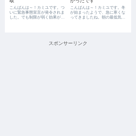
取
かったです
こんばんは～！カミユです。つ
こんばんは～！カミユです。冬
いに緊急事態宣言が発令されま
が始まったようで、急に寒くな
した。でも制限が弱く効果が出
ってきましたね。朝の最低気温
るのか疑問ですね、、、早く収
もだいぶ下がってきたので、屋
まってくれないとメダカ遠征に
外のメダカ容器の水温は4℃く
出掛けられない、、、ツマラナ
らいまで下がっていました。昼
イから早く収まってほしいで
間は10℃を超えるくらいになっ
す。さてサンショウモですが希
てメダカも浮かんで来てました
スポンサーリンク
望者が居たので採取...
が、動きがだい...