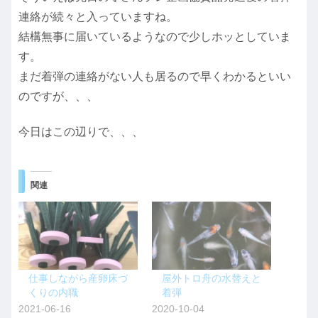
連絡が続々と入っていますね。
結構無事に届いているようなので少しホッとしていま
す。
まだ着弾の連絡がない人も居るので早くわかるといい
のですが、、、
今日はこの辺りで、、、
関連
仕事しながら産卵床づ
屋外トロ舟の水替えと
くりの内職
着弾
2021-06-16
2020-10-04