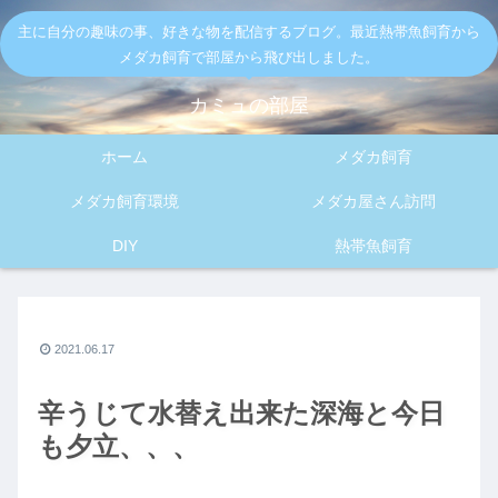
主に自分の趣味の事、好きな物を配信するブログ。最近熱帯魚飼育から
メダカ飼育で部屋から飛び出しました。
カミュの部屋
ホーム
メダカ飼育
メダカ飼育環境
メダカ屋さん訪問
DIY
熱帯魚飼育
2021.06.17
辛うじて水替え出来た深海と今日
も夕立、、、