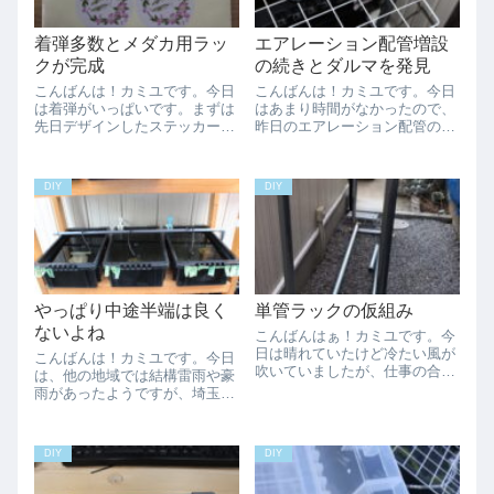
着弾多数とメダカ用ラッ
エアレーション配管増設
クが完成
の続きとダルマを発見
こんばんは！カミユです。今日
こんばんは！カミユです。今日
は着弾がいっぱいです。まずは
はあまり時間がなかったので、
先日デザインしたステッカーが
昨日のエアレーション配管の増
やっと印刷会社から届きまし
設の続きを少ししました。昨日
た。ステッカーをお持ちの皆
の最後の部分からエルボで曲げ
様、ステッカー交換お願いしま
て玄関の段差に沿わせます。
DIY
DIY
ーす！ケチったので自分でカッ
PSBは抑えに使ってます笑余っ
トするタイプです、、、既に連
た配管では長さが足らなかった
絡を頂いた方に送ろう...
ので継ぎ手で調整...
やっぱり中途半端は良く
単管ラックの仮組み
ないよね
こんばんはぁ！カミユです。今
日は晴れていたけど冷たい風が
こんばんは！カミユです。今日
吹いていましたが、仕事の合間
は、他の地域では結構雷雨や豪
に単管ラックを組み立てて見ま
雨があったようですが、埼玉県
した。この辺りまでは鼻歌歌う
西部の我が家の地域では日が陰
余裕がありました笑しかし一気
るだけで比較的過ごしやすくい
にここまで行くほど写真を撮る
い感じの日でした。来週も天気
DIY
DIY
余裕はなかったです。まだ中間
予報では先日までの危険な暑さ
の棚を入れていな...
は無いようなので一安心ですか