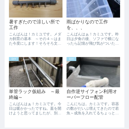
ね、、、ただ、虫...
暑すぎたので涼しい所で
雨ばかりなので工作
工作
を、、、
こんばんは！カミユです。メダ
こんばんはぁ！カミユです。昨
カ飼育の基本 ～その４～はま
日は夕食の後、ソファで横にな
た今度にします！そろそろ文章
ったら記憶が飛び気がついたら
を書くのに疲れてきまし
電気消されて真っ暗になってた
た、、、今日は、昼から歯医者
ので、そのまま布団に直行して
の予約が有ったので、午前中採
しまいました、、、気を取り直
DIY
DIY
卵と水替えを少しした所でタイ
して今日も雨だったので屋内で
ムアップ。歯医者に行って親知
ちょっと作業をしてました。７
らずを抜いてきました、...
月１１日（日）は...
単管ラック仮組み ～最
自作逆サイフォン利用オ
終編～
ーバーフロー配管
こんばんはぁ！カミユです。今
こんにちは。カミユです。容器
日は暖かかったですね。蓋を開
の数がだいぶ増えてきたので若
けようと思ってましたが、別件
魚～成魚を入れてるちょっと大
を優先させたので蓋をあけられ
きめの容器でなんとか排水を自
ずでした。週明けからまた寒く
動化出来ないか考えました。
なるようで、最低気温が－４℃
色々検討して下記３パターン①