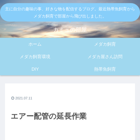
主に自分の趣味の事、好きな物を配信するブログ。最近熱帯魚飼育から
メダカ飼育で部屋から飛び出しました。
カミュの部屋
ホーム
メダカ飼育
メダカ飼育環境
メダカ屋さん訪問
DIY
熱帯魚飼育
2021.07.11
エアー配管の延長作業