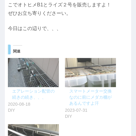
こでオトヒメB1とライズ２号を販売しますよ！
ぜひお立ち寄りくださーい。
今日はこの辺りで、、、
関連
エアレーション配管の
スマートメーター交換
続きの続き、、、
なのに前にメダカ棚が
あるんですよ汗
2020-08-18
DIY
2023-07-31
DIY