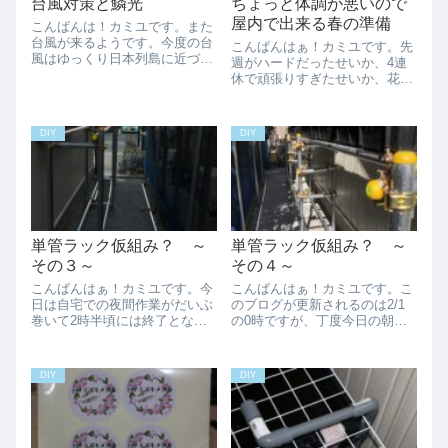
台風対策と鱗光
ちょっと体調が悪いので
屋内で出来る春の準備
こんばんは！カミユです。また
台風が来るようです。今度の台
こんばんはぁ！カミユです。先
風はゆっくり日本列島に近づい
週がハードだったせいか、4連
て来ていて、日曜日頃に来るよ
休で頑張りすぎたせいか、花粉
うですね。まだ、猶予は有りま
症で鼻がつまり喉に来て咳喘息
すが台風対策の準備を進めてい
になってしまいました、、、昨
きましょう。なんかブログで
年も今の時期に同じような展開
DIY
DIY
DIY関係の記事を書くとアクセ
で咳喘息になったので掛かりつ
ス数がガクッと落...
けのお医者さんに「去年と同じ
ですね」とにこや...
単管ラック仮組み？ ～
単管ラック仮組み？ ～
その３～
その４～
こんばんはぁ！カミユです。今
こんばんはぁ！カミユです。こ
日は自宅での夜間作業がだいぶ
のブログが更新されるのは2/1
巻いて2時半頃には終了となっ
の0時ですが、丁度今日の朝に
たので仮眠は取れました。翌9
東京へ向かうことになりま
時から何か不具合が起こったら
す、、、物凄く憂鬱で本気で行
対応するという待機業務は辛か
きたくありません、、、でも毎
DIY
DIY
った、、、12時まで何も起こら
日東京へ通っている人も居る中
なければ待機終了だったので午
で、在宅勤務をさせて貰ってい
後の打ち合わせ...
る自分は幸せなのか...