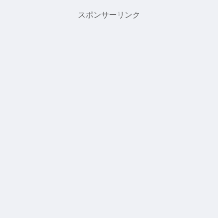
の予報が出てました、、、うー
今まで通り容器に穴を空けて排
ん蓋が開けられない、、、さて
水させる ⇛まぁ変わらんので
スポンサーリンク
単管ラックの仮組...
楽にもならない笑②...