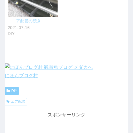
エア配管の続き
2021-07-16
DIY
にほんブログ村
DIY
エア配管
スポンサーリンク