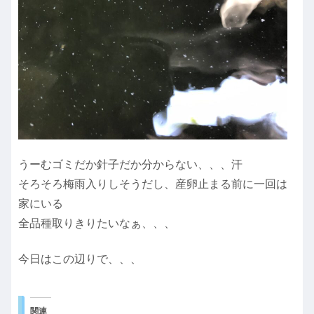
うーむゴミだか針子だか分からない、、、汗
そろそろ梅雨入りしそうだし、産卵止まる前に一回は
家にいる
全品種取りきりたいなぁ、、、
今日はこの辺りで、、、
関連