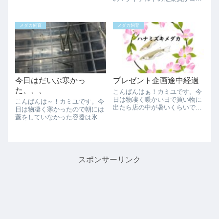
て、デロデロになる要因になり
ナになったと聞いたばかりで、
得るものを書き上げ、そしてそ
ついに東京都で500人以上と過
の対策についても考えてみまし
去最高のレベルに達していま
メダカ飼育
メダカ飼育
た。久々に見出しを使ったこの
す。日本全国でも過去最高の感
スタイル！たまに...
染者数になり、この3連休で更
に増えると言われ...
今日はだいぶ寒かっ
プレゼント企画途中経過
た、、、
こんばんはぁ！カミユです。今
日は物凄く暖かい日で買い物に
こんばんは～！カミユです。今
出たら店の中が暑いくらいでし
日は物凄く寒かったので朝には
た。このまま春本番になってく
蓋をしていなかった容器は氷が
れるといいですね。メダカ達に
張ってました。最近夜は蓋をす
餌を普通にあげ始めました。凄
るようになったので良かったで
い勢いでバクバク食いつくので
す。そろそろ浮いてくるメダカ
気分がいいです。やっぱメダカ
もだいぶ減ってきたので、そろ
はこうじゃないと...
そろ冬眠モードに入りつつ有る
スポンサーリンク
ようです。今日は...