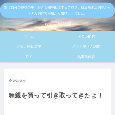
主に自分の趣味の事、好きな物を配信するブログ。最近熱帯魚飼育から
メダカ飼育で部屋から飛び出しました。
カミュの部屋
ホーム
メダカ飼育
メダカ飼育環境
メダカ屋さん訪問
DIY
熱帯魚飼育
2023.06.04
種親を買って引き取ってきたよ！