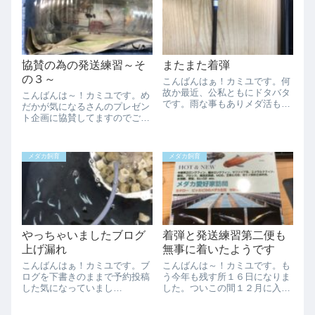
が進むかと言うと、...
なのかなぁ、、、青ラメ幹之は
うちでも飼育してい...
協賛の為の発送練習～そ
またまた着弾
の３～
こんばんはぁ！カミユです。何
故か最近、公私ともにドタバタ
こんばんは～！カミユです。め
です。雨な事もありメダ活も余
だかが気になるさんのプレゼン
り出来ず更に忙しいと言う悪循
ト企画に協賛してますのでご応
環です、、、今日も着弾があり
募くださーい。明日から寒気が
ました。まさしさんからです。
来るらしく寒いみたいですね。
実は自分好みの色合いでお願い
寒いの嫌いなんですよね
メダカ飼育
メダカ飼育
してたカスタムのタモです。ま
え、、、さて協賛の為の発送練
だ使ってないけど...
習の記事を続けてきましたがつ
いに発送です。今日、協...
やっちゃいましたブログ
着弾と発送練習第二便も
上げ漏れ
無事に着いたようです
こんばんはぁ！カミユです。ブ
こんばんは～！カミユです。も
ログを下書きのままで予約投稿
う今年も残す所１６日になりま
した気になっていまし
した。ついこの間１２月に入っ
た、、、、アメブロの方も設定
たはずなのに半ばまで来てる
せず記事が無駄になりました。
し、たいして忙しくないはずな