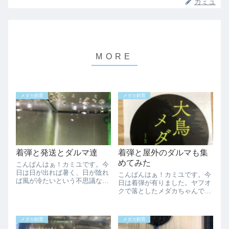
カミュ
メダカ飼育
メダカ飼育
着弾と発送とダルマ達
着弾と屋外のダルマも集
めてみた
こんばんはぁ！カミユです。今
日は日が出れば暑く、日が陰れ
こんばんはぁ！カミユです。今
ば風が冷たいという不思議な陽
日は着弾が有りました。ヤフオ
気でした。明日は午後から雨予
クで落としたメダカちゃんで
報で天気が悪いみたいです。
す。これじゃわかりませんね笑
色々屋外でやりたいことも有る
大鳥メダカさんより来た星河ヒ
ので日曜日に雨降るのは痛いん
レ長です。たぶん正式名は松井
メダカ飼育
メダカ飼育
ですよね、、、かといって屋内
ヒレ長青ラメ幹之で星河ヒレ長