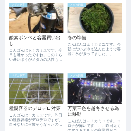
完全に忘れたのは初めてです。
のにドタバタしてるのはなんで
メダカ飼育
メダカ飼育
昨日と昨日の記事を併せます。
でしょうかね？年末は２５日が
まずは昨日ですがマリンブルー
最終日で休みが長い！やった
×松井ヒレ長白幹之のF1...
ー！とか思ってたので...
酸素ボンベと容器買い出
春の準備
し
こんばんはぁ！カミユです。今
朝はだいぶ冷え込んだようで容
こんばんはぁ！カミユです。今
器に氷が張ってました、、、薄
日も暑かったですね。このくら
い氷だったので、午前中の早い
い暑いほうがメダカの活性も上
うちに全部溶けたようですがま
がっていい感じそうです。太陽
だ凍るんだなぁと思いました。
光をいっぱい浴びたいらしく水
水槽部屋容器の浮草がまた大量
面近くに来ているのを見ると、
メダカ飼育
メダカ飼育
に増えていたので収穫しまし
やはりメダカは太陽と共に生き
た。収穫と言っても...
る魚なんだなぁと思いますね。
さて今日のメダ活...
種親容器のデロデロ対策
万葉三色を越冬させる為
に移動
こんばんは！カミユです。昨日
の種親容器がデロデロですが、
こんばんは～！カミユです。コ
自分なりに何故そうなったのか
ロナが怖いです、、、昨日近く
分析しました。分析の内容とし
のマクドナルドの従業員がコロ