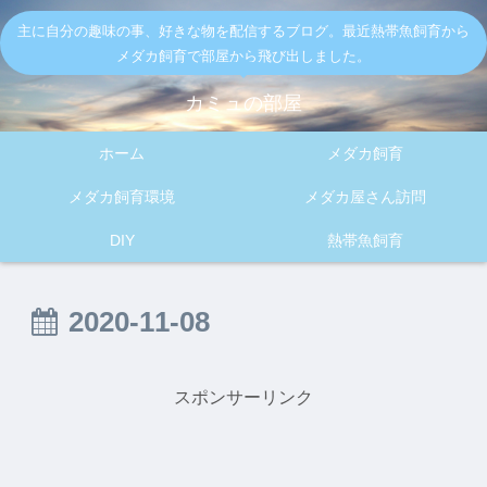
主に自分の趣味の事、好きな物を配信するブログ。最近熱帯魚飼育から
メダカ飼育で部屋から飛び出しました。
カミュの部屋
ホーム
メダカ飼育
メダカ飼育環境
メダカ屋さん訪問
DIY
熱帯魚飼育
2020-11-08
スポンサーリンク