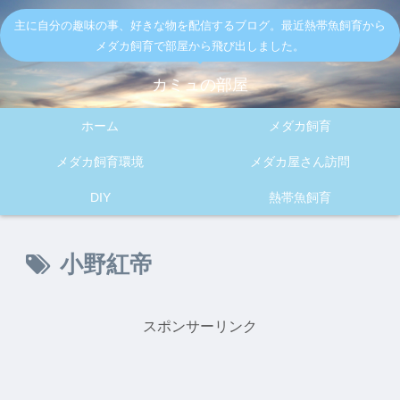
主に自分の趣味の事、好きな物を配信するブログ。最近熱帯魚飼育から
メダカ飼育で部屋から飛び出しました。
カミュの部屋
ホーム
メダカ飼育
メダカ飼育環境
メダカ屋さん訪問
DIY
熱帯魚飼育
小野紅帝
スポンサーリンク