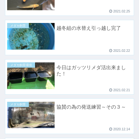
2021.02.25
メダカ飼育
越冬組の水替え引っ越し完了
2021.02.22
メダカ飼育環境
今日はガッツリメダ活出来まし
た！
2021.02.21
メダカ飼育
協賛の為の発送練習～その３～
2020.12.14