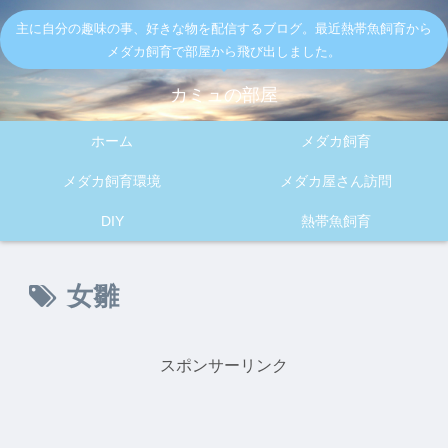
主に自分の趣味の事、好きな物を配信するブログ。最近熱帯魚飼育から
メダカ飼育で部屋から飛び出しました。
カミュの部屋
ホーム
メダカ飼育
メダカ飼育環境
メダカ屋さん訪問
DIY
熱帯魚飼育
女雛
スポンサーリンク