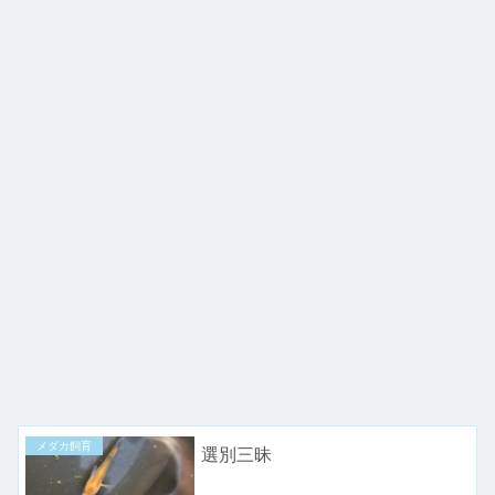
メダカ飼育
選別三昧