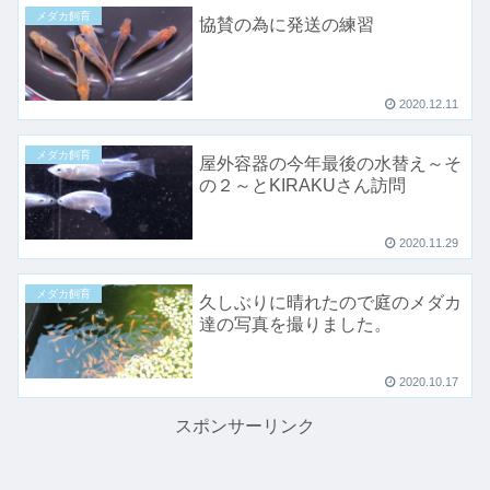
メダカ飼育
協賛の為に発送の練習
2020.12.11
メダカ飼育
屋外容器の今年最後の水替え～そ
の２～とKIRAKUさん訪問
2020.11.29
メダカ飼育
久しぶりに晴れたので庭のメダカ
達の写真を撮りました。
2020.10.17
スポンサーリンク