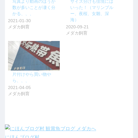
写真より動画のほうが
サイズ分けも佳境には
数が多いことが凄く分
いった！（マリンブル
かる、、、
ー、夜桜、女雛、深
海）
2021-01-30
メダカ飼育
2020-09-21
メダカ飼育
片付けやら買い物や
ら、、、
2021-04-05
メダカ飼育
にほんブログ村