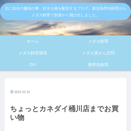
主に自分の趣味の事、好きな物を配信するブログ。最近熱帯魚飼育から
メダカ飼育で部屋から飛び出しました。
カミュの部屋
ホーム
メダカ飼育
メダカ飼育環境
メダカ屋さん訪問
DIY
熱帯魚飼育
2021.01.31
ちょっとカネダイ桶川店までお買
い物