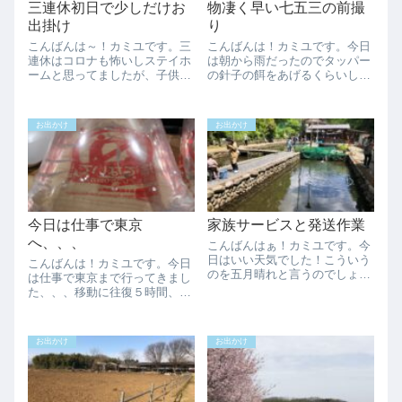
三連休初日で少しだけお
物凄く早い七五三の前撮
出掛け
り
こんばんは～！カミユです。三
こんばんは！カミユです。今日
連休はコロナも怖いしステイホ
は朝から雨だったのでタッパー
ームと思ってましたが、子供達
の針子の餌をあげるくらいし
のどっか連れてけに負けて少し
か、めだ活出来ませんでした。
だけお出掛けしてきました。そ
めだかとは関係ないお話です
れも昼からお出かけなので遠出
が、お付き合いください。今回
お出かけ
お出かけ
も出来ないので近場にしまし
七五三の前撮りは10月くらいに
た。目的地のすぐそばで、うち
撮る予定だったのですが、非常
から車で40分くら...
事態宣言解除が早す...
今日は仕事で東京
家族サービスと発送作業
へ、、、
こんばんはぁ！カミユです。今
日はいい天気でした！こういう
こんばんは！カミユです。今日
のを五月晴れと言うのでしょう
は仕事で東京まで行ってきまし
と言う位いい天気でメダ活日和
た、、、移動に往復５時間、待
でしたね！皆さん色々と出来た
機２時間半、仕事時間は３０分
のではないでしょうか？我が家
程度で、行く必要性は一切感じ
は今日は朝から釣りにお出かけ
ませんでしたが、お客様からの
お出かけ
お出かけ
でした。我が家から1時間もか
オーダーならば仕方なし、、、
からず行ける山間...
昼休みを取ってなかったので、
昼食代わりに良く...