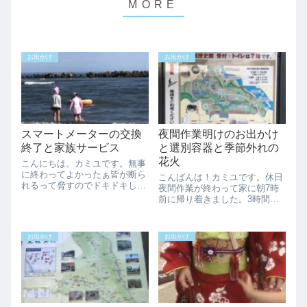
お出かけ
お出かけ
スマートメーターの交換
夜間作業明けのお出かけ
終了と家族サービス
と選別容器と季節外れの
花火
こんにちは。カミユです。無事
に終わってよかったぁ皆が断ら
こんばんは！カミユです。休日
れるって脅すのでドキドキして
夜間作業が終わって家に朝7時
ました笑来てくれた工事のお兄
前に帰り着きました。3時間く
さん曰く「物理的に手が届くの
らい寝てから活動開始です。子
で全然問題ないです。綺麗にか
供達を連れて寄居町の鉢形城公
たして頂いてありがとうござい
園へ行ってきました。高低差が
お出かけ
お出かけ
ます。」と言う事でした。3分
有る上に広くて少しだけ見て回
位で終わってしま...
って散策は終わりにしました。
駐車場の直ぐ側の...