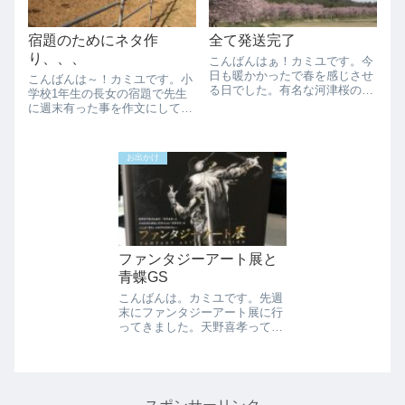
宿題のためにネタ作
全て発送完了
り、、、
こんばんはぁ！カミユです。今
日も暖かかったで春を感じさせ
こんばんは～！カミユです。小
る日でした。有名な河津桜の堤
学校1年生の長女の宿題で先生
防がすぐ近所にあるのでそちら
に週末有った事を作文にして提
に行ってきました。綺麗でし
出するのがありますが、これ家
た。----------------------------------------
に籠もっている生活をしている
---------...
と全然書けないんです。3行で
お出かけ
終わるような生活してるので書
く事に本当に困ります。何処に
も出かけず家でゴ...
ファンタジーアート展と
青蝶GS
こんばんは。カミユです。先週
末にファンタジーアート展に行
ってきました。天野喜孝って言
えばわかりますよね？世代的に
同世代の方ならファイナルファ
ンタジーの原画といえばわかっ
て貰える気がします。事前登録
に嫁さん子供を付き合わせてオ