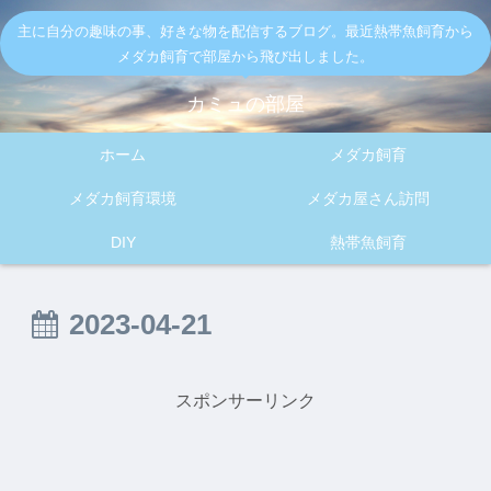
主に自分の趣味の事、好きな物を配信するブログ。最近熱帯魚飼育から
メダカ飼育で部屋から飛び出しました。
カミュの部屋
ホーム
メダカ飼育
メダカ飼育環境
メダカ屋さん訪問
DIY
熱帯魚飼育
2023-04-21
スポンサーリンク