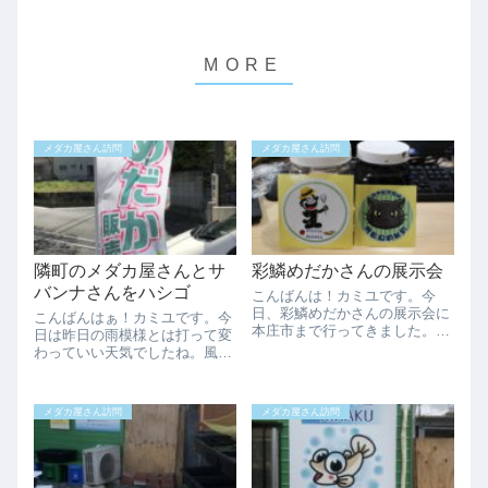
メダカ屋さん訪問
メダカ屋さん訪問
隣町のメダカ屋さんとサ
彩鱗めだかさんの展示会
バンナさんをハシゴ
こんばんは！カミユです。今
日、彩鱗めだかさんの展示会に
こんばんはぁ！カミユです。今
本庄市まで行ってきました。同
日は昨日の雨模様とは打って変
じ県ではある物の距離にして約
わっていい天気でしたね。風が
50キロ近くあり片道1時間で
吹いてそこまで気温は上がりま
す。前日には嫁さんと一悶着あ
せんでしたが庭のメダカ達は黒
ったのですが、朝には機嫌もよ
容器なのでぬくぬくな水温にな
メダカ屋さん訪問
メダカ屋さん訪問
くなっており、行けることにな
っているようです。朝から屋内
りました！娘たちも...
のメダカを外に出しましたよ！
まずはすみれです...