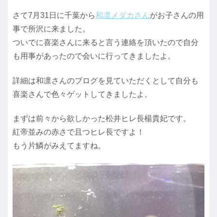
さて7月31日に千葉から
和凛メダカさん
がお子さんの用
事で所沢に来ました。
ついでに喜楽さんに来ると言う連絡を頂いたので自分
も用事があったので会いに行ってきましたよ。
詳細は和凛さんのブログを見ていただくとして自分も
喜楽さんで色々ゲットしてきましたよ。
まずは前々から欲しかった松井ヒレ長楊貴妃です。
紅帝並みの赤さで且つヒレ長ですよ！
もう片鱗がみえてますね。